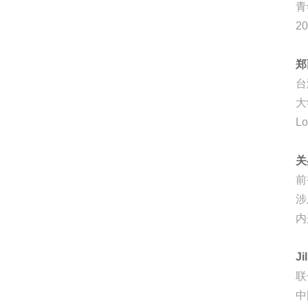
青
2
郑
台
大
L
关
前
涉
内
Ji
联
中