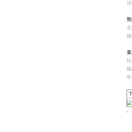
活
熊
北
福
童
社
福
年