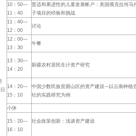
10：50—
普适和累进性的儿童发展帐户：美国俄克拉何马
11：40
子项目的经验和挑战
11：40—
讨论
12：00
12：00—
午餐
13：30
13：30—
新疆农村居民生计资产研究
14：20
月
14：20—
中国少数民族贫困山区的资产建设-–以云南种植
4日
15：10
社的实践研究为例
小休
15：20—
社会政策创新：浅谈资产建设
16：10