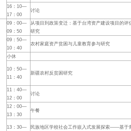
16：10—
讨论
17：00
09：00—
从项目到政策变迁：基于台湾资产建设项目的评
09：50
研究
09：50—
农村家庭资产贫困与儿童教育参与研究
10：40
小休
10：50—
新疆农村反贫困研究
11：40
11：40—
讨论
12：00
12：00—
午餐
13：30
13：30—
民族地区学校社会工作嵌入式发展探索——基于