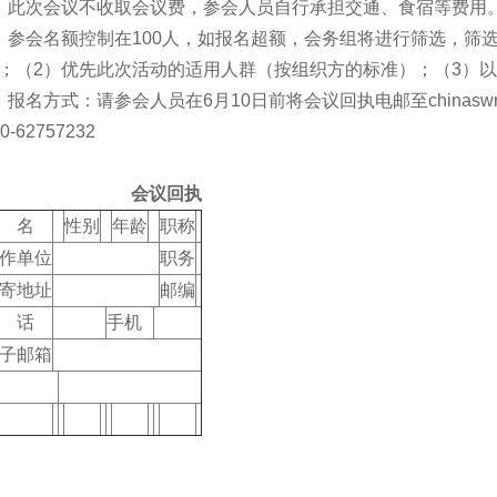
、此次会议不收取会议费，参会人员自行承担交通、食宿等费用
、参会名额控制在100人，如报名超额，会务组将进行筛选，筛
；（2）优先此次活动的适用人群（按组织方的标准）；（3）
、报名方式：请参会人员在6月10日前将会议回执电邮至chinaswr
0-62757232
会议回执
 名
性别
年龄
职称
作单位
职务
寄地址
邮编
 话
手机
子邮箱