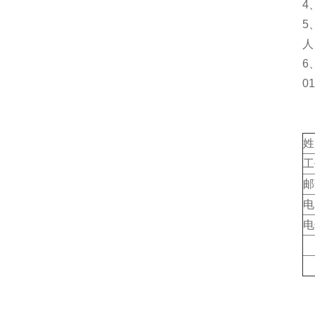
4
5
人
6
01
姓
工
邮
电
电