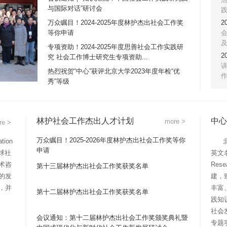
与国际对话”研讨会
万众瞩目！2024-2025年度林护杰出社会工作奖
2
等你申请
及
专项资助！2024-2025年度思善社会工作实践研
2
究 社会工作博士研究生专项资助...
讲
热烈祝贺“中心”获评北京大学2023年度年检“优
秀”等级
林护社会工作杰出人才计划
中心
more >
re >
万众瞩目！2025-2026年度林护杰出社会工作奖等你
ion
北京
申请
全球社
英文名称
术咨
Res
第十三届林护杰出社会工作奖获奖名单
的发
建，
，并
丰富
第十二届林护杰出社会工作奖获奖名单
践知
社会
会议通知：第十二届林护杰出社会工作奖颁奖典礼暨
专题