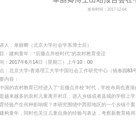
发布时间：2017-12-04
讲人：单丽卿（北京大学社会学系博士后）
目：建构童年：“后撤点并校时代”的农村教育变迁
间：
2017
年
6
月
14
日（星期三）上午
10
：
00
点：北京大学
-
香港理工大学中国社会工作研究中心（镜春园
83
要内容：
中国的农村教育已经进入了“后撤点并校”时代，学校布局也逐渐由
是越来越多的农村儿童离开村庄，进入乡镇或者县城的学校上学
育经验产生何种影响呢？本研究围绕中西部地区的一个乡镇个案
建构童年，同时也关注儿童自身的经验与表达，考察新教育格局